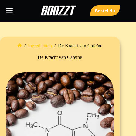
Ga
naar
Bestel Nu
de
inhoud
/
Ingrediënten
/
De Kracht van Cafeïne
Home
De Kracht van Cafeïne