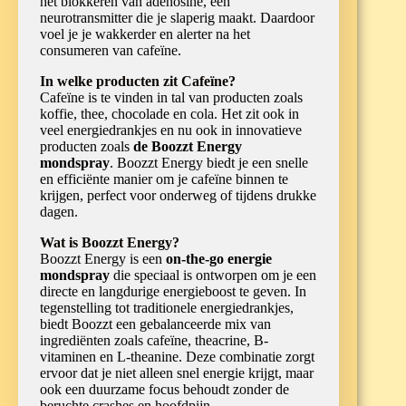
het blokkeren van adenosine, een
neurotransmitter die je slaperig maakt. Daardoor
voel je je wakkerder en alerter na het
consumeren van cafeïne.
In welke producten zit Cafeïne?
Cafeïne is te vinden in tal van producten zoals
koffie, thee, chocolade en cola. Het zit ook in
veel energiedrankjes en nu ook in innovatieve
producten zoals
de Boozzt Energy
mondspray
. Boozzt Energy biedt je een snelle
en efficiënte manier om je cafeïne binnen te
krijgen, perfect voor onderweg of tijdens drukke
dagen.
Wat is Boozzt Energy?
Boozzt Energy is een
on-the-go energie
mondspray
die speciaal is ontworpen om je een
directe en langdurige energieboost te geven. In
tegenstelling tot traditionele energiedrankjes,
biedt Boozzt een gebalanceerde mix van
ingrediënten zoals cafeïne, theacrine, B-
vitaminen en L-theanine. Deze combinatie zorgt
ervoor dat je niet alleen snel energie krijgt, maar
ook een duurzame focus behoudt zonder de
beruchte crashes en hoofdpijn.